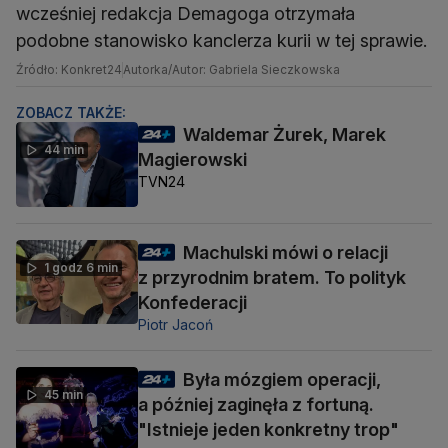
wcześniej redakcja Demagoga otrzymała
podobne stanowisko kanclerza kurii w tej sprawie.
Źródło: Konkret24
Autorka/Autor: Gabriela Sieczkowska
ZOBACZ TAKŻE:
Waldemar Żurek, Marek
44 min
Magierowski
TVN24
Machulski mówi o relacji
1 godz 6 min
z przyrodnim bratem. To polityk
Konfederacji
Piotr Jacoń
Była mózgiem operacji,
45 min
a później zaginęła z fortuną.
"Istnieje jeden konkretny trop"