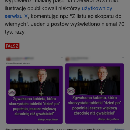
wypowiedź miałaby paść. 15 czerwca 2025 roku
ilustrację opublikowali niektórzy
użytkownicy
serwisu X
, komentując np.: "Z listu episkopatu do
wiernych". Jeden z postów wyświetlono niemal 70
tys. razy.
FAŁSZ
Wprowadzające w błąd posty z rzekomym cytatem biskupa
Więcej