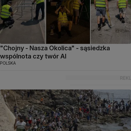
"Chojny - Nasza Okolica" - sąsiedzka
wspólnota czy twór AI
POLSKA