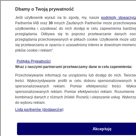
Dbamy o Twoją prywatność
Jeśli użytkownik wyrazi na to zgodę, my, nasze
podmioty stowarzys
Partnerów IAB oraz
30
innych Zaufanych Partnerów może przechowywa
KONKRET24
użytkownika i uzyskiwać do nich dostęp w celu zapewnienia bardzi
przeglądania. Odbywa się to poprzez przetwarzanie danych os
przeglądania przechowywanych w plikach cookie. Użytkownik może udzie
FAŁSZ
się przetwarzaniu w oparciu o uzasadniony interes w dowolnym momencie
plików cookie i reklam”.
Biskup o zgwałconych kobietach i tabletce
Polityka Prywatności
"dzień po"? Fałszywy cytat
Wraz z naszymi partnerami przetwarzamy dane w celu zapewnienia:
Przechowywanie informacji na urządzeniu lub dostęp do nich. Tworzeni
Gabriela Sieczkowska
treści. Wykorzystywanie profili w celu doboru spersonalizowanych tr
spersonalizowanych reklam. Pomiar efektywności treści. Wyko
22.06.2025, 13:54
spersonalizowanych reklam. Pomiar efektywności reklam. Rozumienie o
kombinacji danych z różnych źródeł. Rozwój i ulepszanie usług. Wykor
do wyboru reklam.
Udostępnij
Lista partnerów (dostawców)
Akceptuję