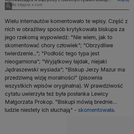
opublikowane 15 czerwca 2025 roku
Źródło zdjęcia: x.com
Wielu internautów komentowało te wpisy. Część z
nich w obraźliwy sposób krytykowała biskupa za
jego rzekomą wypowiedź: "Nie wiem, jak to
skomentować chory człowiek"; "Obrzydliwe
twierdzenie..."; "Podłość tego typa jest
nieogarniona"; "Wyjątkowy łajdak, niejaki
Jędraszewski wysiada"; "Biskup Jerzy Mazur ma
przedziwną wizję moralności" (pisownia
wszystkich wpisów oryginalna). W prawdziwość
cytatu uwierzyła też była posłanka Lewicy
Małgorzata Prokop. "Biskupi mówią brednie…
ludzie niestety ich słuchają" -
skomentowała
.