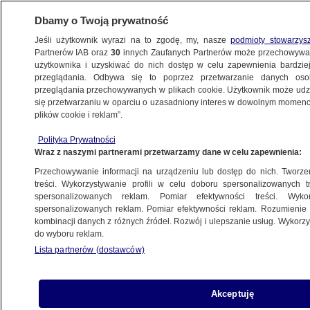
Dbamy o Twoją prywatność
Jeśli użytkownik wyrazi na to zgodę, my, nasze
podmioty stowarzys
Partnerów IAB oraz
30
innych Zaufanych Partnerów może przechowywa
KONKRET24
użytkownika i uzyskiwać do nich dostęp w celu zapewnienia bardzi
przeglądania. Odbywa się to poprzez przetwarzanie danych os
przeglądania przechowywanych w plikach cookie. Użytkownik może udzie
POLSKA
się przetwarzaniu w oparciu o uzasadniony interes w dowolnym momencie
plików cookie i reklam”.
Kaczyński: chcemy "z satelitów
Polityka Prywatności
obserwować, gdzie jest susza". Już
Wraz z naszymi partnerami przetwarzamy dane w celu zapewnienia:
obserwujemy
Przechowywanie informacji na urządzeniu lub dostęp do nich. Tworzeni
treści. Wykorzystywanie profili w celu doboru spersonalizowanych tr
14.07.2021, 14:42
spersonalizowanych reklam. Pomiar efektywności treści. Wyko
spersonalizowanych reklam. Pomiar efektywności reklam. Rozumienie o
kombinacji danych z różnych źródeł. Rozwój i ulepszanie usług. Wykor
Udostępnij
do wyboru reklam.
Lista partnerów (dostawców)
Akceptuję