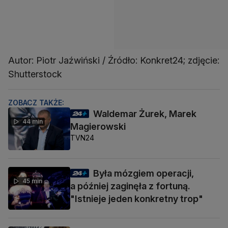
Autor: Piotr Jaźwiński / Źródło: Konkret24; zdjęcie:
Shutterstock
ZOBACZ TAKŻE:
Waldemar Żurek, Marek
44 min
Magierowski
TVN24
Była mózgiem operacji,
45 min
a później zaginęła z fortuną.
"Istnieje jeden konkretny trop"