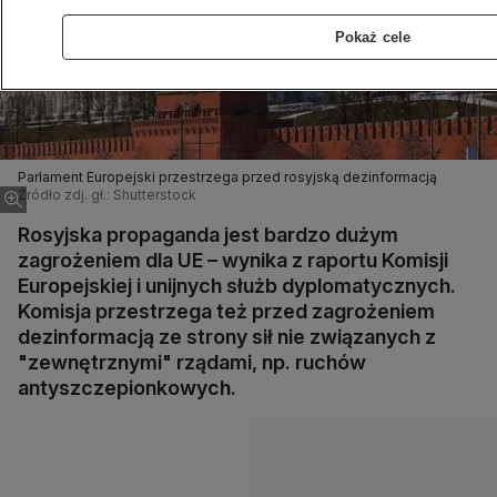
Pokaż cele
Parlament Europejski przestrzega przed rosyjską dezinformacją
Źródło zdj. gł.: Shutterstock
Rosyjska propaganda jest bardzo dużym
zagrożeniem dla UE – wynika z raportu Komisji
Europejskiej i unijnych służb dyplomatycznych.
Komisja przestrzega też przed zagrożeniem
dezinformacją ze strony sił nie związanych z
"zewnętrznymi" rządami, np. ruchów
antyszczepionkowych.