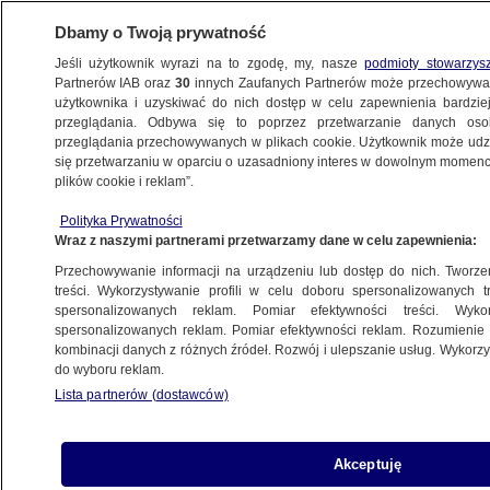
Dbamy o Twoją prywatność
Jeśli użytkownik wyrazi na to zgodę, my, nasze
podmioty stowarzys
Partnerów IAB oraz
30
innych Zaufanych Partnerów może przechowywa
KONKRET24
użytkownika i uzyskiwać do nich dostęp w celu zapewnienia bardzi
przeglądania. Odbywa się to poprzez przetwarzanie danych os
przeglądania przechowywanych w plikach cookie. Użytkownik może udzie
ŚWIAT
się przetwarzaniu w oparciu o uzasadniony interes w dowolnym momencie
plików cookie i reklam”.
"Dowody przeciwko Rosji są silne". Komisja
Polityka Prywatności
Europejska o dezinformacji
Wraz z naszymi partnerami przetwarzamy dane w celu zapewnienia:
Przechowywanie informacji na urządzeniu lub dostęp do nich. Tworzeni
5.12.2018, 18:09
treści. Wykorzystywanie profili w celu doboru spersonalizowanych tr
spersonalizowanych reklam. Pomiar efektywności treści. Wyko
spersonalizowanych reklam. Pomiar efektywności reklam. Rozumienie o
Udostępnij
kombinacji danych z różnych źródeł. Rozwój i ulepszanie usług. Wykor
do wyboru reklam.
Lista partnerów (dostawców)
Akceptuję