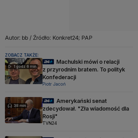
Autor: bb / Źródło: Konkret24; PAP
ZOBACZ TAKŻE:
Machulski mówi o relacji
1 godz 6 min
z przyrodnim bratem. To polityk
Konfederacji
Piotr Jacoń
Amerykański senat
38 min
zdecydował. "Zła wiadomość dla
Rosji"
TVN24