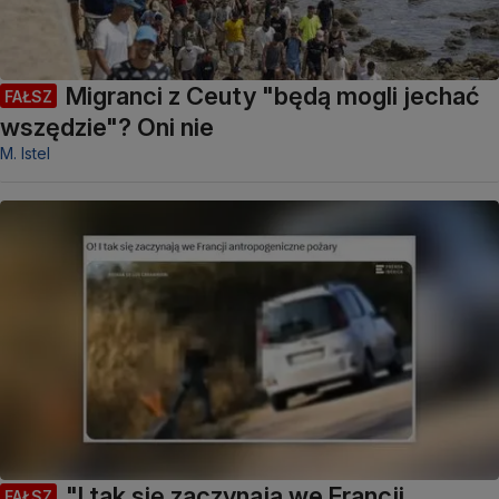
Migranci z Ceuty "będą mogli jechać
FAŁSZ
wszędzie"? Oni nie
M. Istel
"I tak się zaczynają we Francji
FAŁSZ