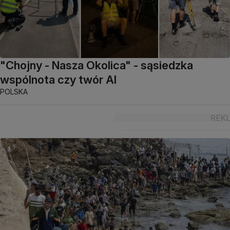
"Chojny - Nasza Okolica" - sąsiedzka
wspólnota czy twór AI
POLSKA