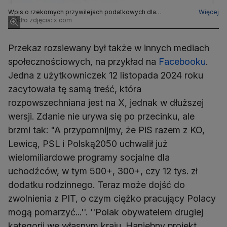
Wpis o rzekomych przywilejach podatkowych dla
Więcej
Białorusinów i Ukraińców wyświetlono ponad 236 tys. razy.
Źródło zdjęcia: x.com
Przekaz rozsiewany był także w innych mediach
społecznościowych, na przykład na
Facebooku
.
Jedna z użytkowniczek 12 listopada 2024 roku
zacytowała tę samą treść, która
rozpowszechniana jest na X, jednak w dłuższej
wersji. Zdanie nie urywa się po przecinku, ale
brzmi tak: "A przypomnijmy, że PiS razem z KO,
Lewicą, PSL i Polską2050 uchwalił już
wielomiliardowe programy socjalne dla
uchodźców, w tym 500+, 300+, czy 12 tys. zł
dodatku rodzinnego. Teraz może dojść do
zwolnienia z PIT, o czym ciężko pracujący Polacy
mogą pomarzyć...''. ''Polak obywatelem drugiej
kategorii we własnym kraju. Haniebny projekt