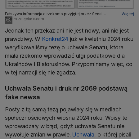
Fałszywa informacja o rzekomo przyjętej przez Senat
Więcej
uchwale jest rozsyłana przez anonimowe konta, co wygląda
Źródło zdjęcia: x.com
na skoordynowane działanie
Jednak ten przekaz ani nie jest nowy, ani nie jest
prawdziwy. W
Konkret24
już w kwietniu 2024 roku
weryfikowaliśmy tezę o uchwale Senatu, która
miała rzekomo wprowadzić ulgi podatkowe dla
Ukraińców i Białorusinów. Przypominamy więc, co
w tej narracji się nie zgadza.
Uchwała Senatu i druk nr 2069 podstawą
fake newsa
Posty z tą samą tezą pojawiały się w mediach
społecznościowych wiosna 2024 roku. Wpisy te
wprowadzały w błąd, gdyż uchwała Senatu nie
wywołuje zmian w prawie.
Uchwała
, o której pisali