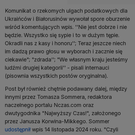
Komunikat o rzekomych ulgach podatkowych dla
Ukraińców i Białorusinów wywołał spore oburzenie
wśród komentujących wpis. ''Nie jest dobrze i nie
będzie. Wszystko się sypie i to w dużym tępie.
Okradli nas z kasy i honoru''; Teraz jeszcze niech
im dadzą prawo głosu w wyborach i zacznie się
ciekawie"; "zdrada''; "We własnym kraju jesteśmy
ludźmi drugiej kategorii'' - pisali internauci
(pisownia wszystkich postów oryginalna).
Post był również chętnie podawany dalej, między
innymi przez Tomasza Sommera, redaktora
naczelnego portalu Nczas.com oraz
dwutygodnika "Najwyższy Czas!", założonego
przez Janusza Korwina-Mikkego. Sommer
udostępnił
wpis 14 listopada 2024 roku. "Czyli