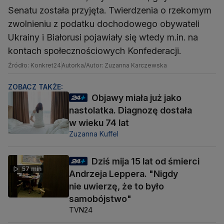
Senatu została przyjęta. Twierdzenia o rzekomym
zwolnieniu z podatku dochodowego obywateli
Ukrainy i Białorusi pojawiały się wtedy m.in. na
kontach społecznościowych Konfederacji.
Źródło: Konkret24
Autorka/Autor: Zuzanna Karczewska
ZOBACZ TAKŻE:
Objawy miała już jako
nastolatka. Diagnozę dostała
w wieku 74 lat
Zuzanna Kuffel
Dziś mija 15 lat od śmierci
57 min
Andrzeja Leppera. "Nigdy
nie uwierzę, że to było
samobójstwo"
TVN24