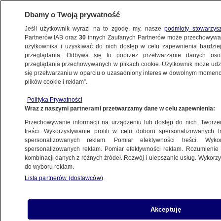
Dbamy o Twoją prywatność
Jeśli użytkownik wyrazi na to zgodę, my, nasze
podmioty stowarzys
Partnerów IAB oraz
30
innych Zaufanych Partnerów może przechowywa
KONKRET24
użytkownika i uzyskiwać do nich dostęp w celu zapewnienia bardzi
przeglądania. Odbywa się to poprzez przetwarzanie danych os
przeglądania przechowywanych w plikach cookie. Użytkownik może udzie
POLSKA
się przetwarzaniu w oparciu o uzasadniony interes w dowolnym momencie
plików cookie i reklam”.
Senat chce zwolnić Ukraińców
Polityka Prywatności
i Białorusinów z podatku? Nie, wyjaśniamy
Wraz z naszymi partnerami przetwarzamy dane w celu zapewnienia:
Przechowywanie informacji na urządzeniu lub dostęp do nich. Tworzeni
Zuzanna Karczewska
treści. Wykorzystywanie profili w celu doboru spersonalizowanych tr
spersonalizowanych reklam. Pomiar efektywności treści. Wyko
24.11.2024, 15:20
spersonalizowanych reklam. Pomiar efektywności reklam. Rozumienie o
kombinacji danych z różnych źródeł. Rozwój i ulepszanie usług. Wykor
do wyboru reklam.
Udostępnij
Lista partnerów (dostawców)
Akceptuję