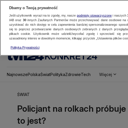
Dbamy o Twoją prywatność
Jeśli użytkownik wyrazi na to zgodę, my, nasze
podmioty stowarzyszone
i naszych
IAB oraz
30
innych Zaufanych Partnerów może przechowywać dane osobowe na ur
uzyskiwać do nich dostęp w celu zapewnienia bardziej spersonalizowanego sposo
się to poprzez przetwarzanie danych osobowych zebranych z danych przegląd
plikach cookie. Użytkownik może udzielić/wycofać zgodę i sprzeciwić się pr
uzasadniony interes w dowolnym momencie, klikając przycisk „Ustawienia plików cook
Polityka Prywatności
KONKRET24
Najnowsze
Polska
Świat
Polityka
Zdrowie
Tech
Więcej
ŚWIAT
Policjant na rolkach próbuje
to jest?