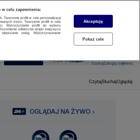
 w celu zapewnienia:
 Tworzenie profili w celu personalizacji
Akceptuję
wanych treści. Tworzenie profili w celu
ci. Wykorzystanie profili do wyboru
Rozumienie odbiorców dzięki statystyce
ulepszanie usług. Wykorzystywanie
Pokaż cele
SUBSKRYBUJ
Przejdź do
Szukaj
Zaloguj się
Menu
Czytaj
Słuchaj
Oglądaj
OGLĄDAJ NA ŻYWO