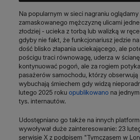
Na popularnym w sieci nagraniu oglądamy 
zamaskowanego mężczyznę ulicami jedneg
złodziej - ucieka z torbą lub walizką w rę
gdyby nie fakt, że funkcjonariusz jedzie 
dość blisko złapania uciekającego, ale pot
pościgu traci równowagę, uderza w ścianę i
kontynuować pogoń, ale za rogiem potyka 
pasażerów samochodu, którzy obserwują i
wybuchają śmiechem gdy widzą nieporadność 
lutego 2025 roku
opublikowano
na jednym 
tys. internautów.
Udostępniano go także na innych platfor
wywoływał duże zainteresowanie: 23 lute
serwisie X z podpisem "Tymczasem w Londyn