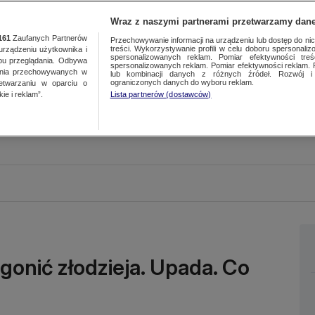
Wraz z naszymi partnerami przetwarzamy dane
161
Zaufanych Partnerów
Przechowywanie informacji na urządzeniu lub dostęp do nich.
treści. Wykorzystywanie profili w celu doboru spersonalizo
ządzeniu użytkownika i
spersonalizowanych reklam. Pomiar efektywności treś
bu przeglądania. Odbywa
spersonalizowanych reklam. Pomiar efektywności reklam. 
ania przechowywanych w
lub kombinacji danych z różnych źródeł. Rozwój i 
ograniczonych danych do wyboru reklam.
zetwarzaniu w oparciu o
ie i reklam”.
Lista partnerów (dostawców)
 gonić złodzieja. Upada. Co