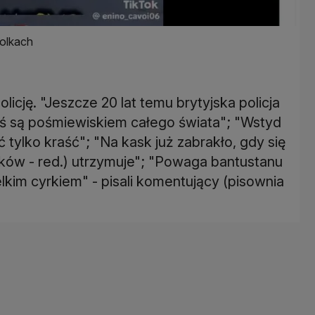
rolkach
icję. "Jeszcze 20 lat temu brytyjska policja
ziś są pośmiewiskiem całego świata"; "Wstyd
ać tylko kraść"; "Na kask już zabrakło, gdy się
yków - red.) utrzymuje"; "Powaga bantustanu
elkim cyrkiem" - pisali komentujący (pisownia