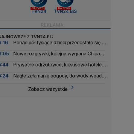
NA ŻYWO
NA ŻYWO
TVN24
TVN24 BiS
NAJNOWSZE Z TVN24.PL:
6:16
Ponad pół tysiąca dzieci przedostało się z
Maroka do Ceuty
6:05
Nowe rozgrywki, kolejna wygrana Chicago
Fire. Lewandowski bez gola
5:44
Prywatne odrzutowce, luksusowe hotele.
Badają podróże byłego ministra
5:24
Nagłe załamanie pogody, do wody wpadło
ponad 30 osób
Zobacz wszystkie