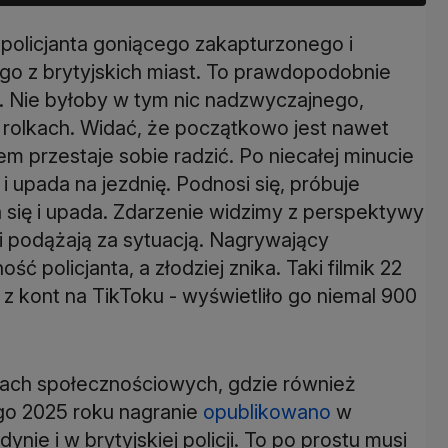
policjanta goniącego zakapturzonego i
o z brytyjskich miast. To prawdopodobnie
ce. Nie byłoby w tym nic nadzwyczajnego,
na rolkach. Widać, że początkowo jest nawet
em przestaje sobie radzić. Po niecałej minucie
 upada na jezdnię. Podnosi się, próbuje
się i upada. Zdarzenie widzimy z perspektywy
 podążają za sytuacją. Nagrywający
policjanta, a złodziej znika. Taki filmik 22
z kont na TikToku - wyświetliło go niemal 900
mach społecznościowych, gdzie również
go 2025 roku nagranie
opublikowano
w
ie i w brytyjskiej policji. To po prostu musi