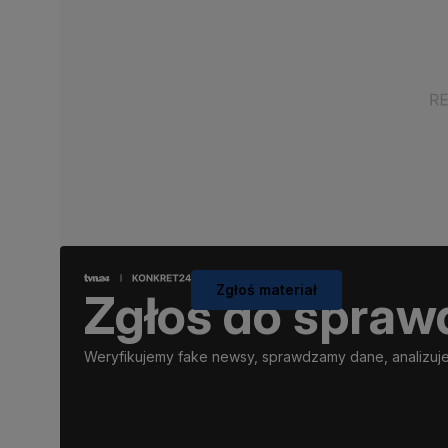
Zgłoś materiał
Zgłoś do spraw
Weryfikujemy fake newsy, sprawdzamy dane, analizujem