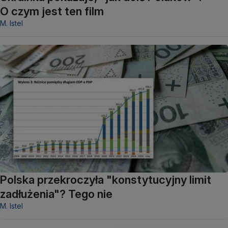
O czym jest ten film
M. Istel
Polska przekroczyła "konstytucyjny limit
zadłużenia"? Tego nie
M. Istel