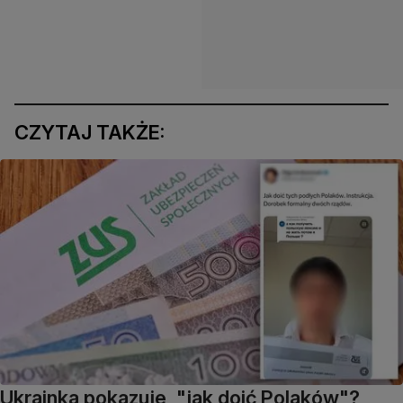
CZYTAJ TAKŻE:
Ukrainka pokazuje, "jak doić Polaków"?