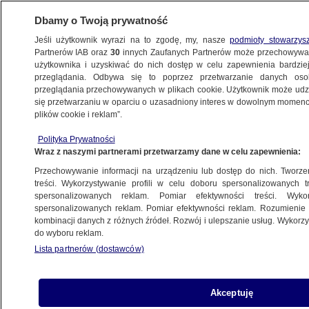
Dbamy o Twoją prywatność
Jeśli użytkownik wyrazi na to zgodę, my, nasze
podmioty stowarzys
Partnerów IAB oraz
30
innych Zaufanych Partnerów może przechowywa
KONKRET24
użytkownika i uzyskiwać do nich dostęp w celu zapewnienia bardzi
przeglądania. Odbywa się to poprzez przetwarzanie danych os
przeglądania przechowywanych w plikach cookie. Użytkownik może udzie
ZDROWIE
się przetwarzaniu w oparciu o uzasadniony interes w dowolnym momencie
plików cookie i reklam”.
Jak zmieniała się liczba miejsc
Polityka Prywatności
na oddziałach zakaźnych
Wraz z naszymi partnerami przetwarzamy dane w celu zapewnienia:
Przechowywanie informacji na urządzeniu lub dostęp do nich. Tworzeni
4.03.2020, 12:44
treści. Wykorzystywanie profili w celu doboru spersonalizowanych tr
spersonalizowanych reklam. Pomiar efektywności treści. Wyko
spersonalizowanych reklam. Pomiar efektywności reklam. Rozumienie o
Udostępnij
kombinacji danych z różnych źródeł. Rozwój i ulepszanie usług. Wykor
do wyboru reklam.
W ciągu 20 lat liczba łóżek na oddziałach
Lista partnerów (dostawców)
zakaźnych w Polsce spadła o blisko 40 proc.
Obecnie jest ich prawie 3 tys., ale ta liczba może
się zmienić z dnia na dzień, bo w związku z
Akceptuję
zagrożeniem koronawirusem szpitale mają