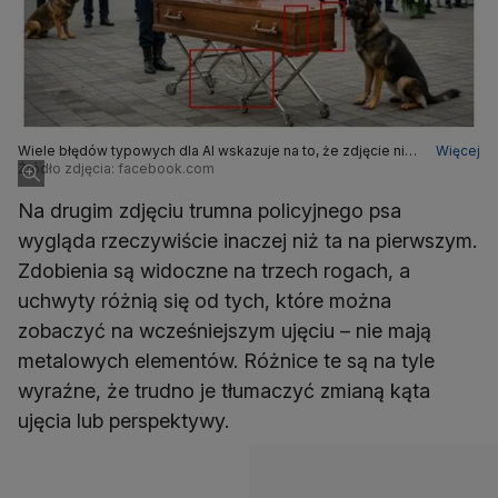
Wiele błędów typowych dla AI wskazuje na to, że zdjęcie nie
Więcej
jest autentyczne
Źródło zdjęcia: facebook.com
Na drugim zdjęciu trumna policyjnego psa
wygląda rzeczywiście inaczej niż ta na pierwszym.
Zdobienia są widoczne na trzech rogach, a
uchwyty różnią się od tych, które można
zobaczyć na wcześniejszym ujęciu – nie mają
metalowych elementów. Różnice te są na tyle
wyraźne, że trudno je tłumaczyć zmianą kąta
ujęcia lub perspektywy.