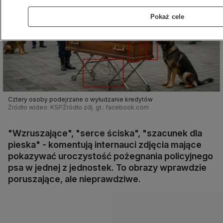
Pokaż cele
Cztery osoby podejrzane o wyłudzanie kredytów
Źródło wideo: KSP
Źródło zdj. gł.: facebook.com
"Wzruszające", "serce ściska", "szacunek dla
pieska" - komentują internauci zdjęcia mające
pokazywać uroczystość pożegnania policyjnego
psa w jednej z jednostek. To obrazy wprawdzie
poruszające, ale nieprawdziwe.