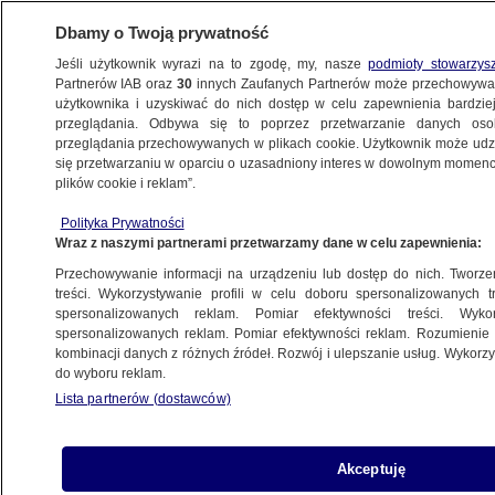
Dbamy o Twoją prywatność
Jeśli użytkownik wyrazi na to zgodę, my, nasze
podmioty stowarzys
Partnerów IAB oraz
30
innych Zaufanych Partnerów może przechowywa
KONKRET24
użytkownika i uzyskiwać do nich dostęp w celu zapewnienia bardzi
przeglądania. Odbywa się to poprzez przetwarzanie danych os
przeglądania przechowywanych w plikach cookie. Użytkownik może udzie
FAŁSZ
się przetwarzaniu w oparciu o uzasadniony interes w dowolnym momencie
plików cookie i reklam”.
"Niewdzięczna służba, dzięki piesku".
Polityka Prywatności
Pogrzeb, którego nie było
Wraz z naszymi partnerami przetwarzamy dane w celu zapewnienia:
Przechowywanie informacji na urządzeniu lub dostęp do nich. Tworzeni
Gabriela Sieczkowska
treści. Wykorzystywanie profili w celu doboru spersonalizowanych tr
spersonalizowanych reklam. Pomiar efektywności treści. Wyko
1.04.2025, 11:03
spersonalizowanych reklam. Pomiar efektywności reklam. Rozumienie o
kombinacji danych z różnych źródeł. Rozwój i ulepszanie usług. Wykor
do wyboru reklam.
Udostępnij
Lista partnerów (dostawców)
Akceptuję