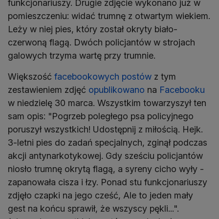
funkcjonariuszy. Drugie zdjęcie wykonano już w
pomieszczeniu: widać trumnę z otwartym wiekiem.
Leży w niej pies, który został okryty biało-
czerwoną flagą. Dwóch policjantów w strojach
galowych trzyma wartę przy trumnie.
Większość
facebookowych
postów
z tym
zestawieniem zdjęć
opublikowano
na
Facebooku
w niedzielę 30 marca. Wszystkim towarzyszył ten
sam opis: "Pogrzeb poległego psa policyjnego
poruszył wszystkich! Udostępnij z miłością. Hejk.
3-letni pies do zadań specjalnych, zginął podczas
akcji antynarkotykowej. Gdy sześciu policjantów
niosło trumnę okrytą flagą, a syreny cicho wyły -
zapanowała cisza i łzy. Ponad stu funkcjonariuszy
zdjęło czapki na jego cześć, Ale to jeden mały
gest na końcu sprawił, że wszyscy pękli...".