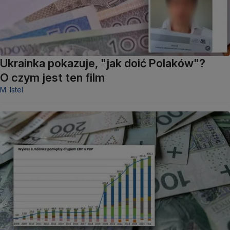
Ukrainka pokazuje, "jak doić Polaków"?
O czym jest ten film
M. Istel