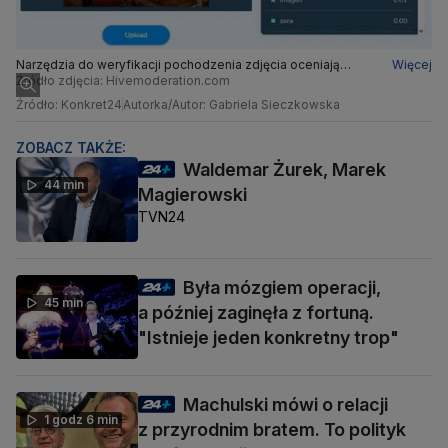
Narzędzia do weryfikacji pochodzenia zdjęcia oceniają
Więcej
grafiki jako komputerowo wygenerowane.
Źródło zdjęcia: Hivemoderation.com
Źródło: Konkret24
Autorka/Autor: Gabriela Sieczkowska
ZOBACZ TAKŻE:
Waldemar Żurek, Marek
44 min
Magierowski
TVN24
Była mózgiem operacji,
45 min
a później zaginęła z fortuną.
"Istnieje jeden konkretny trop"
Machulski mówi o relacji
1 godz 6 min
z przyrodnim bratem. To polityk