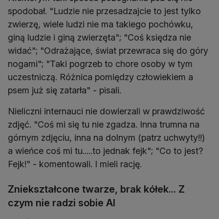
spodobał. "Ludzie nie przesadzajcie to jest tylko
zwierzę, wiele ludzi nie ma takiego pochówku,
giną ludzie i giną zwierzęta"; "Coś księdza nie
widać"; "Odrażające, świat przewraca się do góry
nogami"; "Taki pogrzeb to chore osoby w tym
uczestniczą. Różnica pomiędzy człowiekiem a
psem już się zatarła" - pisali.
Nieliczni internauci nie dowierzali w prawdziwość
zdjęć. "Coś mi się tu nie zgadza. Inna trumna na
górnym zdjęciu, inna na dolnym (patrz uchwyty!!)
a wieńce coś mi tu.....to jednak fejk"; "Co to jest?
Fejk!" - komentowali. I mieli rację.
Zniekształcone twarze, brak kółek... Z
czym nie radzi sobie AI