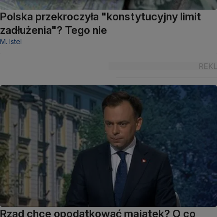
Polska przekroczyła "konstytucyjny limit
zadłużenia"? Tego nie
M. Istel
Rząd chce opodatkować majątek? O co