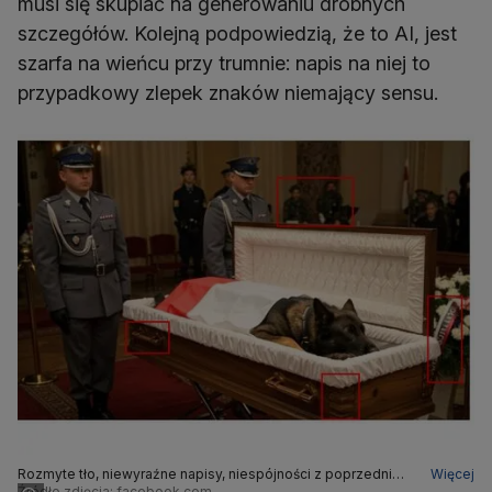
musi się skupiać na generowaniu drobnych
szczegółów. Kolejną podpowiedzią, że to AI, jest
szarfa na wieńcu przy trumnie: napis na niej to
przypadkowy zlepek znaków niemający sensu.
Rozmyte tło, niewyraźne napisy, niespójności z poprzednim
Więcej
zdjęciem - wskazówki, że to twór AI.
Źródło zdjęcia: facebook.com