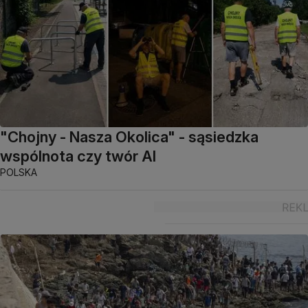
"Chojny - Nasza Okolica" - sąsiedzka
wspólnota czy twór AI
POLSKA