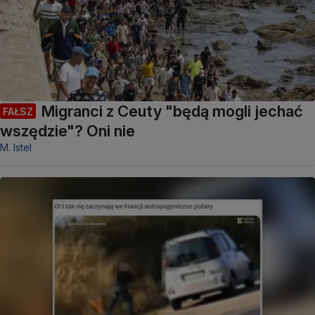
Migranci z Ceuty "będą mogli jechać
FAŁSZ
wszędzie"? Oni nie
M. Istel