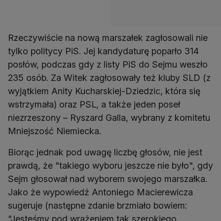
Rzeczywiście na nową marszałek zagłosowali nie
tylko politycy PiS. Jej kandydaturę poparło 314
posłów, podczas gdy z listy PiS do Sejmu weszło
235 osób. Za Witek zagłosowały też kluby SLD (z
wyjątkiem Anity Kucharskiej-Dziedzic, która się
wstrzymała) oraz PSL, a także jeden poseł
niezrzeszony – Ryszard Galla, wybrany z komitetu
Mniejszość Niemiecka.
Biorąc jednak pod uwagę liczbę głosów, nie jest
prawdą, że "takiego wyboru jeszcze nie było", gdy
Sejm głosował nad wyborem swojego marszałka.
Jako że wypowiedź Antoniego Macierewicza
sugeruje (następne zdanie brzmiało bowiem:
"Jesteśmy pod wrażeniem tak szerokiego