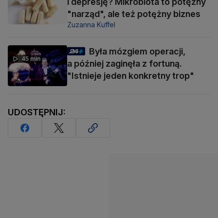
i depresję? Mikrobiota to potężny
"narząd", ale też potężny biznes
Zuzanna Kuffel
Była mózgiem operacji,
45 min
a później zaginęła z fortuną.
"Istnieje jeden konkretny trop"
UDOSTĘPNIJ: