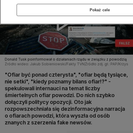
Pokaż cele
Donald Tusk poinformował o działaniach rządu w związku z powodzią
Źródło wideo: Jakub Sobieniowski/Fakty TVN
Źródło zdj. gł.: PAP/Krzysz
"Ofiar być ponad czterysta", "ofiar będą tysiące,
nie setki", "kiedy poznamy bilans ofiar!?" -
spekulowali internauci na temat liczby
śmiertelnych ofiar powodzi. Do nich szybko
dołączyli politycy opozycji. Oto jak
rozpowszechniała się dezinformacyjna narracja
o ofiarach powodzi, która wyszła od osób
znanych z szerzenia fake newsów.