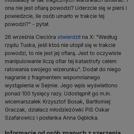
ona nie jest ofiarą powodzi? Uderzcie się w pierś i
powiedzcie, ile osób umarło w trakcie tej
powodzi?" - pytał.
26 września Ciecióra
stwierdził
na X: "Według
rządu Tuska, jeśli ktoś nie utopił się w trakcie
powodzi, to nie jest jej ofiarą. Jest to oczywiste
manipulowanie liczą ofiar tej katastrofy celem
ratowania swojego wizerunku". Dodał do niego
nagranie z fragmentem wspomnianego
wystąpienia w Sejmie. Jego wpis wyświetlono
ponad 100 tysięcy razy. Udostępnił go m.in.
wicemarszałek Krzysztof Bosak, Bartłomiej
Graczak, działacz młodzieżówki PiS Oskar
Szafarowicz i posłanka Anna Gębicka.
Informacje od osób znanych z szerzenia