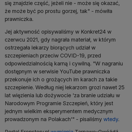
się znajdzie część, jeżeli nie - może się okazać,
że może być po prostu gorzej, tak" - mówiła
prawniczka.
Jej aktywność opisywaliśmy w Konkret24 w
czerwcu 2021, gdy nagrała materiał, w którym
ostrzegała lekarzy biorących udział w
szczepieniach przeciw COVID-19, przed
odpowiedzialnością karną i cywilną. "W nagraniu
dostępnym w serwisie YouTube prawniczka
przekonuje ich o grożących im karach za takie
szczepienie. Według niej lekarzom grozi nawet 25
lat więzienia lub dożywocie 'za branie udziału w
Narodowym Programie Szczepień, który jest
jednym wielkim eksperymentem medycznym
prowadzonym na Polakach'" - pisaliśmy
wtedy
.
Portal Fronstory.pl
wymienia
Tarnawę-Gwóźdź