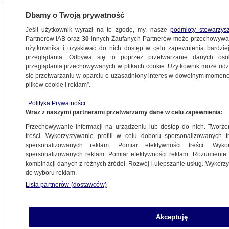
Dbamy o Twoją prywatność
Jeśli użytkownik wyrazi na to zgodę, my, nasze
podmioty stowarzys
Partnerów IAB oraz
30
innych Zaufanych Partnerów może przechowywa
KONKRET24
użytkownika i uzyskiwać do nich dostęp w celu zapewnienia bardzi
przeglądania. Odbywa się to poprzez przetwarzanie danych os
przeglądania przechowywanych w plikach cookie. Użytkownik może udzie
POLSKA
się przetwarzaniu w oparciu o uzasadniony interes w dowolnym momencie
plików cookie i reklam”.
"Setki ofiar", "tysiące ofiar". Jak rozchodzi
Polityka Prywatności
się dezinformacja o ofiarach powodzi
Wraz z naszymi partnerami przetwarzamy dane w celu zapewnienia:
Przechowywanie informacji na urządzeniu lub dostęp do nich. Tworzeni
Gabriela Sieczkowska
treści. Wykorzystywanie profili w celu doboru spersonalizowanych tr
spersonalizowanych reklam. Pomiar efektywności treści. Wyko
27.09.2024, 18:34
spersonalizowanych reklam. Pomiar efektywności reklam. Rozumienie o
kombinacji danych z różnych źródeł. Rozwój i ulepszanie usług. Wykor
do wyboru reklam.
Udostępnij
Lista partnerów (dostawców)
Akceptuję