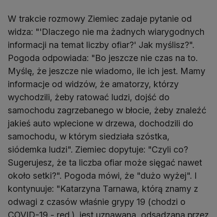
W trakcie rozmowy Ziemiec zadaje pytanie od
widza: "'Dlaczego nie ma żadnych wiarygodnych
informacji na temat liczby ofiar?' Jak myślisz?".
Pogoda odpowiada: "Bo jeszcze nie czas na to.
Myślę, że jeszcze nie wiadomo, ile ich jest. Mamy
informacje od widzów, że amatorzy, którzy
wychodzili, żeby ratować ludzi, dojść do
samochodu zagrzebanego w błocie, żeby znaleźć
jakieś auto wplecione w drzewa, dochodzili do
samochodu, w którym siedziała szóstka,
siódemka ludzi". Ziemiec dopytuje: "Czyli co?
Sugerujesz, że ta liczba ofiar może sięgać nawet
około setki?". Pogoda mówi, że "dużo wyżej". I
kontynuuje: "Katarzyna Tarnawa, którą znamy z
odwagi z czasów właśnie grypy 19 (chodzi o
COVID-19 - red.), jest uznawana, odsądzana przez