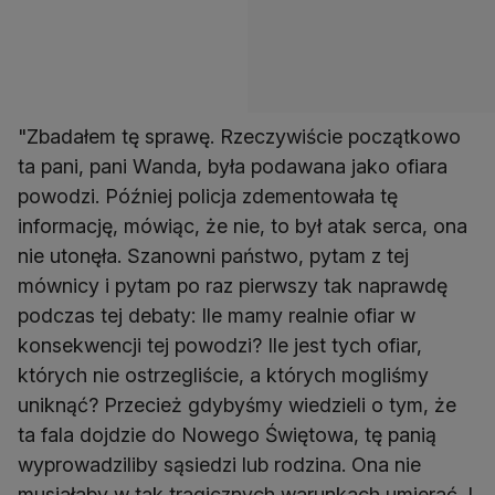
"Zbadałem tę sprawę. Rzeczywiście początkowo
ta pani, pani Wanda, była podawana jako ofiara
powodzi. Później policja zdementowała tę
informację, mówiąc, że nie, to był atak serca, ona
nie utonęła. Szanowni państwo, pytam z tej
mównicy i pytam po raz pierwszy tak naprawdę
podczas tej debaty: Ile mamy realnie ofiar w
konsekwencji tej powodzi? Ile jest tych ofiar,
których nie ostrzegliście, a których mogliśmy
uniknąć? Przecież gdybyśmy wiedzieli o tym, że
ta fala dojdzie do Nowego Świętowa, tę panią
wyprowadziliby sąsiedzi lub rodzina. Ona nie
musiałaby w tak tragicznych warunkach umierać. I