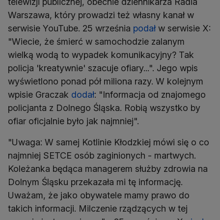
telewizji publicznej, obecnie dziennikarza Radia
Warszawa, który prowadzi też własny kanał w
serwisie YouTube. 25 września
podał
w serwisie X:
"Wiecie, że śmierć w samochodzie zalanym
wielką wodą to wypadek komunikacyjny? Tak
policja 'kreatywnie' szacuje ofiary...". Jego wpis
wyświetlono ponad pół miliona razy. W kolejnym
wpisie Graczak
dodał
: "Informacja od znajomego
policjanta z Dolnego Śląska. Robią wszystko by
ofiar oficjalnie było jak najmniej".
"Uwaga: W samej Kotlinie Kłodzkiej mówi się o co
najmniej SETCE osób zaginionych - martwych.
Koleżanka będąca managerem służby zdrowia na
Dolnym Śląsku przekazała mi tę informację.
Uważam, że jako obywatele mamy prawo do
takich informacji. Milczenie rządzących w tej