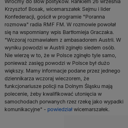
Wróćmy do słów polityków. Rankiem 26 września
Krzysztof Bosak, wicemarszałek Sejmu i lider
Konfederacji, gościł w programie "Poranna
rozmowa" radia RMF FM. W rozmowie powołał
się na wspomniany wpis Bartłomieja Graczaka.
"Wczoraj rozmawiałem z ambasadorem Austrii. W
wyniku powodzi w Austrii zginęło siedem osób.
Nie wierzę w to, że w Polsce zginęło tyle samo,
ponieważ zasięg powodzi w Polsce był dużo
większy. Mamy informacje podane przez jednego
dziennikarza wczoraj wieczorem, że
funkcjonariusze policji na Dolnym Śląsku mają
polecenie, żeby kwalifikować utonięcia w
samochodach porwanych rzez rzekę jako wypadki
komunikacyjne" -
powiedział
wicemarszałek.