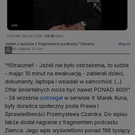
Jeden z wpisów z fragmentem podkastu "Otwarta
Więcej
konserwa". Rozmówcą Krzysztofa Ziemca był Radek Pogoda
Źródło zdjęcia: X.com
"!!Straszne!! - Jeżeli nie było ostrzeżenia, to ludzie
- mając 10 minut na ewakuację - zabierali dzieci,
dokumenty, laptopa i wsiadali w samochód. (...)
Ofiar śmiertelnych może być nawet PONAD 400!!"
- 24 września
ostrzegał
w serwisie X Marek Kuna,
były doradca społeczny posła Prawa i
Sprawiedliwości Przemysława Czarnka. Do wpisu
także dodał nagranie z fragmentem podcastu
Ziemca. Jego wpis wyświetlono ponad 198 tysięcy