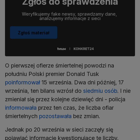
Zgłoś do sprawdzenia
Weryfikujemy fake newsy, sprawdzamy dane, 
analizujemy informacje z sieci
Zgłoś materiał
O pierwszej ofierze śmiertelnej powodzi na
południu Polski premier Donald Tusk
poinformował
15 września. Dwa dni później, 17
września, ten bilans wzrósł do
siedmiu osób
. I nie
zmieniał się przez kolejne dziewięć dni - policja
informowała
przez ten czas, że liczba ofiar
śmiertelnych
pozostawała
bez zmian.
Jednak po 20 września w sieci zaczęły się
pojawiać informację kwestionujące te liczby.